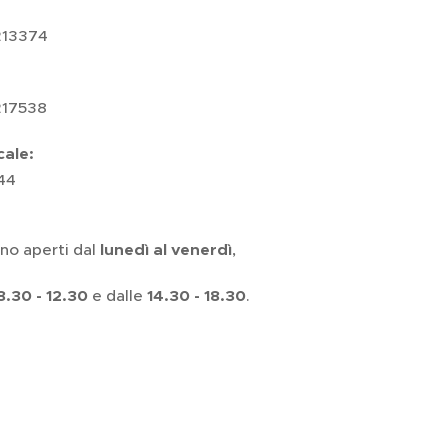
213374
217538
cale:
144
ono aperti dal
lunedì al venerdì
,
8.30 - 12.30
e dalle
14.30 - 18.30
.