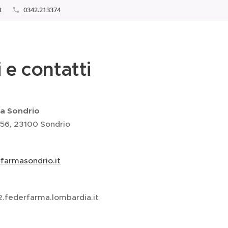
t
0342.213374
 e contatti
a Sondrio
 56, 23100 Sondrio
armasondrio.it
.federfarma.lombardia.it